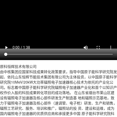
原科恒辉技术有限公司
由中核集团应国家科技成果转化政策要求，指导中国原子能科学研究院发
起、依托山东恒辉节能技术集团有限公司为主体投资，以中国原子能科学
研究院10MeV/20kW大功率辐照电子加速器核心技术为依托的产业化公
司。标志着中国原子能科学研究院辐照电子加速器产业化和首个以知识产
权作价入股的科技成果转化项目的成功落地。 在山东省烟台市莱山区建
设有辐照电子加速器及核心部件研发生产制造基 地和辐照示范基地，致
力于辐照电子加速器及核心部件（速调管、电子枪）研发、生产和销售，
辐照工艺研究、服务、培训和推广，辐照站的投 资、建设和运维，成为
国内辐照电子加速器的优质供应商和承接更多中国 原子能科学研究院科