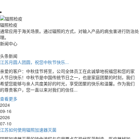
辐照检疫
通常应用于海关场景。通过辐照的方式，对输入产品的病虫害进行防治处
理。
新闻中心
头条新闻
江苏开工大吉 | 原科恒辉2024年...
为强化生产安全意识，牢固树立“开工第一件事就是讲安全、抓安全”的
思想，动员全体员工克服松懈麻痹思想，切实做好安全生产工作，复工
复产首日，恒辉集团举行了开工“安全第一课”活动。恒辉集团运营总监
于文祥主持，董事长邹立文亲自授...
查看更多
2024
02-19
2026
07-10
江苏如何使用辐照加速器灭菌
辐照加速器灭菌的操作流程与应用要点在现代医药制造、医疗器械加